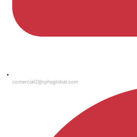
comercial2@rphsglobal.com