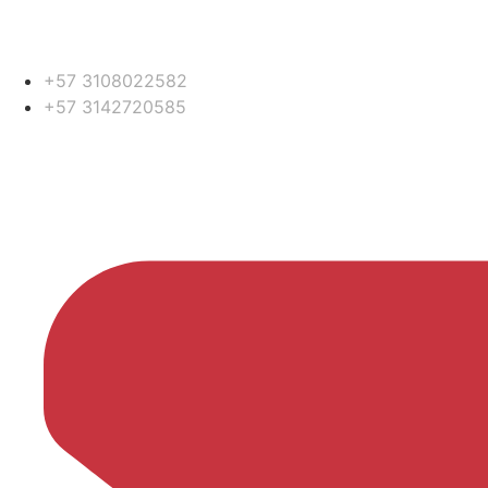
+57 3108022582
+57 3142720585