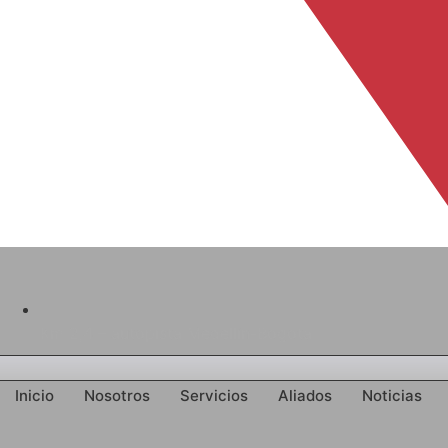
Km 2,4 – autopista Medellín-Bogota
Inicio
Nosotros
Servicios
Aliados
Noticias